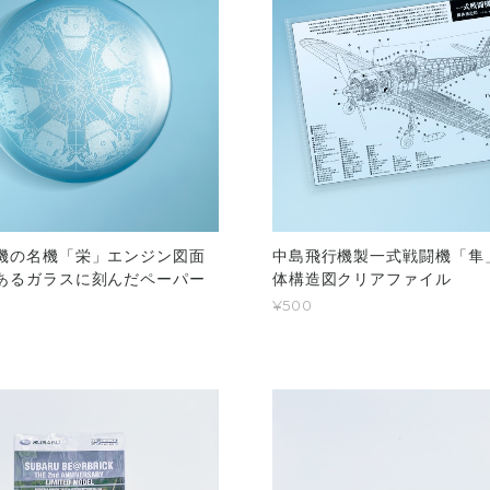
機の名機「栄」エンジン図面
中島飛行機製一式戦闘機「隼
あるガラスに刻んだペーパー
体構造図クリアファイル
¥500