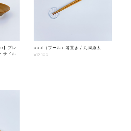
udio】プレ
pool（プール）箸置き / 丸岡勇太
r：サドル
¥12,100