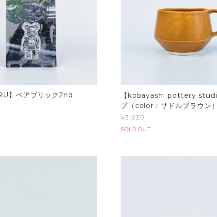
RU】ベアブリック2nd
【kobayashi pottery st
プ（color：サドルブラウン
¥3,630
SOLD OUT