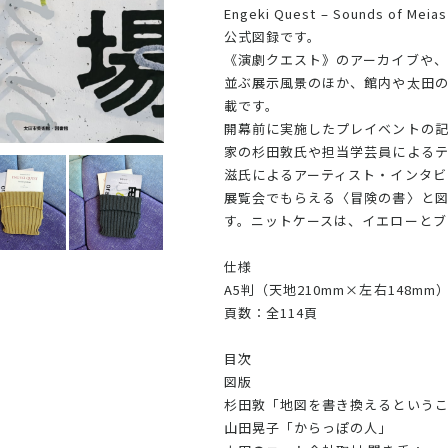
Engeki Quest – Sounds of Meias
公式図録です。
《演劇クエスト》のアーカイブや
並ぶ展示風景のほか、館内や太田
載です。
開幕前に実施したプレイベントの
家の杉田敦氏や担当学芸員による
滋氏によるアーティスト・インタビ
展覧会でもらえる〈冒険の書〉と図
す。ニットケースは、イエローとブ
仕様
A5判（天地210mm×左右148mm
頁数：全114頁
目次
図版
杉田敦「地図を書き換えるという
山田晃子「からっぽの人」