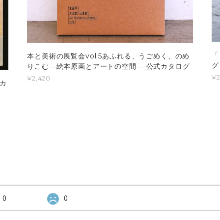
「
本と美術の展覧会vol.5あふれる、うごめく、のめ
グ
りこむ―絵本原画とアートの空間― 公式カタログ
¥2
¥2,420
カ
0
0