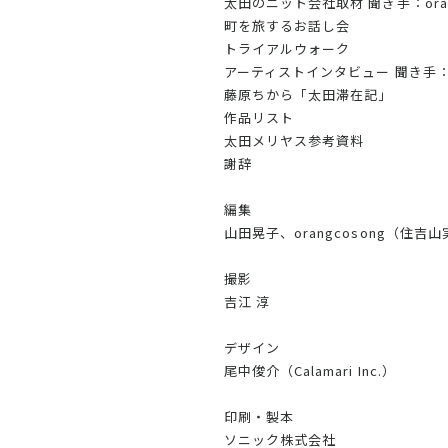
太田のニット会社取材 聞き手：ora
町を旅するお話し会
トライアルウォーク
アーティストインタビュー 聞き手
藤原ちから「太田滞在記」
作品リスト
太田メリヤス参考資料
謝辞
編集
山田晃子、orangcosong（住
撮影
吉江 淳
デザイン
尾中俊介（Calamari Inc.）
印刷・製本
ソニック株式会社