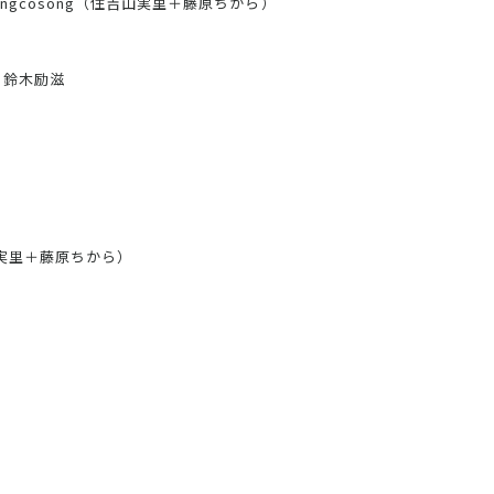
ngcosong（住吉山実里＋藤原ちから）
：鈴木励滋
吉山実里＋藤原ちから）