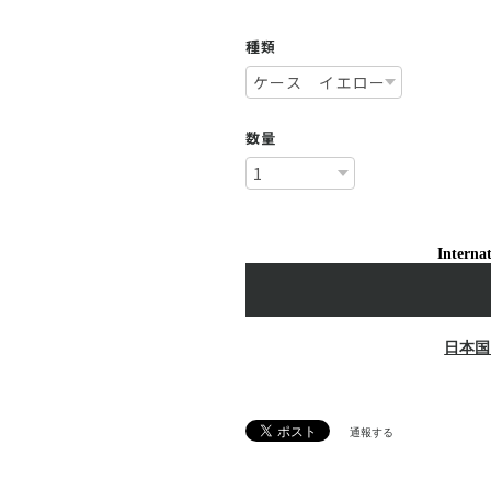
種類
数量
Internat
日本国
通報する