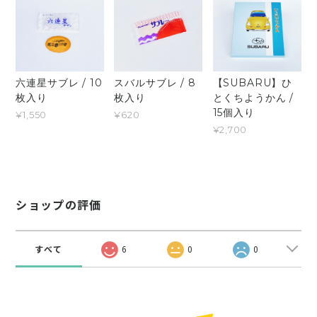
六連星サブレ / 10
スバルサブレ / 8
【SUBARU】ひ
枚入り
枚入り
とくちようかん /
15個入り
¥1,550
¥620
¥2,700
ショップの評価
すべて
6
0
0